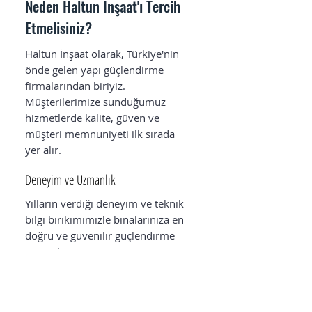
Neden Haltun İnşaat'ı Tercih
Etmelisiniz?
Haltun İnşaat
olarak, Türkiye'nin
önde gelen yapı güçlendirme
firmalarından biriyiz.
Müşterilerimize sunduğumuz
hizmetlerde kalite, güven ve
müşteri memnuniyeti ilk sırada
yer alır.
Deneyim ve Uzmanlık
Yılların verdiği
deneyim
ve teknik
bilgi birikimimizle binalarınıza en
doğru ve güvenilir güçlendirme
çözümlerini sunuyoruz.
Kordsa
lisanslı bir uygulayıcı
olarak, fiber karbonun en kaliteli